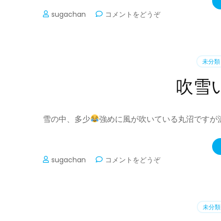
(お
sugachan
コメントをどうぞ
申
込
み
の
未分類
際
は
吹雪
ご
注
意
下
雪の中、多少
強めに風が吹いている丸沼ですが
さ
い
)
(吹
sugachan
コメントをどうぞ
雪
い
て
ま
未分類
す