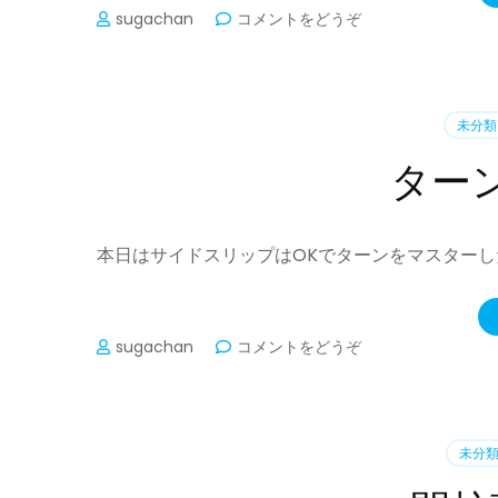
(来
sugachan
コメントをどうぞ
た
ー！)
未分類
ター
本日はサイドスリップはOKでターンをマスターし
(タ
sugachan
コメントをどうぞ
ー
ン
を
目
未分
指
せ！)