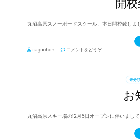
開校
丸沼高原スノーボードスクール、本日開校致しまし
(開
sugachan
コメントをどうぞ
校
致
し
ま
未分
し
た)
お
丸沼高原スキー場の12月5日オープンに伴いまして