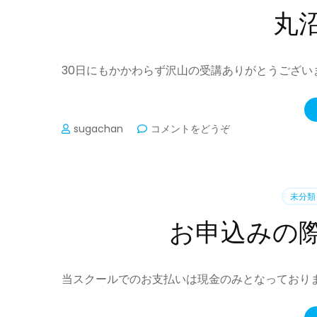
丸
30日にもかかわらず沢山の受講ありがとうござい
(丸
sugachan
コメントをどうぞ
沼
で
笑
顔
未分類
)
お申込みの
当スクールでのお支払いは現金のみとなっており