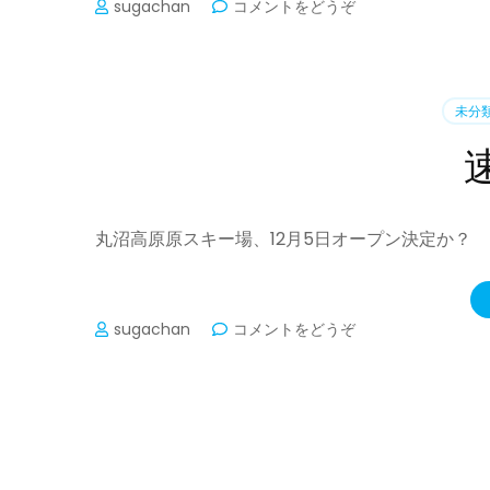
(お
sugachan
コメントをどうぞ
知
ら
せ
2
未分
つ)
丸沼高原原スキー場、12月5日オープン決定か？
(速
sugachan
コメントをどうぞ
報
で
す)