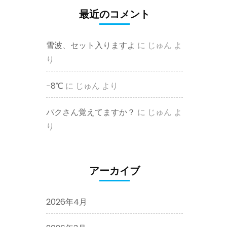
最近のコメント
雪波、セット入りますよ
に
じゅん
よ
り
−8℃
に
じゅん
より
パクさん覚えてますか？
に
じゅん
よ
り
アーカイブ
2026年4月