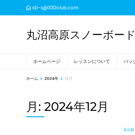
コ
sb-s@330club.com
ン
テ
ン
丸沼高原スノーボー
ツ
へ
ス
ホームページ
レッスンについて
バッ
キ
ッ
>
>
ホーム
2024年
12月
プ
(Enter
を
月:
2024年12月
押
す)
未分類