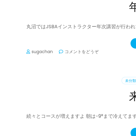
が…)
丸沼ではJSBAインストラクター年次講習が行わ
(年
sugachan
コメントをどうぞ
次
講
習)
未分類
続々とコースが増えますよ 朝は−9°まで冷えて