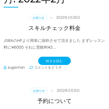
2022年2月25日
お知らせ
スキルチェック料金
JSBAのHPより簡単に抜粋させて頂きました まずレッスン
料に¥6000 それに受験料¥2 …
続きを読む
(ス
sugachan
コメントをどうぞ
キ
ル
チ
ェ
2022年2月21日
お知らせ
ッ
ク
予約について
料
金)