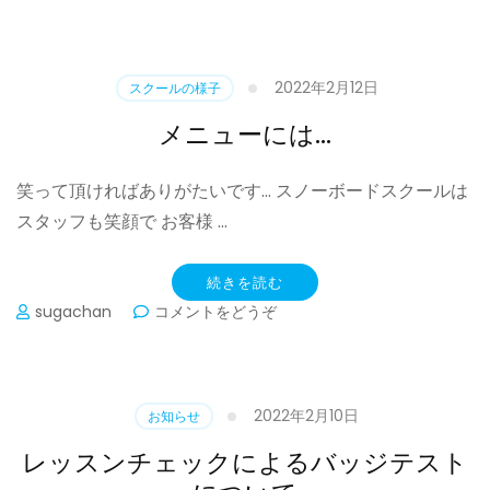
日
の
バ
ッ
2022年2月12日
スクールの様子
ジ
テ
メニューには…
ス
ト
笑って頂ければありがたいです… スノーボードスクールは
に
つ
スタッフも笑顔で お客様 …
い
て)
続きを読む
(メ
sugachan
コメントをどうぞ
ニ
ュ
ー
に
2022年2月10日
お知らせ
は…)
レッスンチェックによるバッジテスト