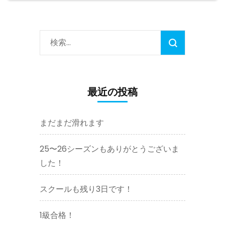
ナ
つ
ペー
ペー
て)
ビ
ゲ
ジ
ジ
検
ー
索:
シ
ョ
ン
最近の投稿
まだまだ滑れます
25〜26シーズンもありがとうございま
した！
スクールも残り3日です！
1級合格！