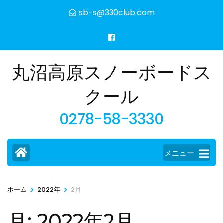
コ
sb-s@330club.com
ン
テ
ン
ツ
丸沼高原スノーボードス
へ
ス
クール
キ
0278-58-3330
ッ
プ
(Enter
メニュー
を
押
す)
>
>
ホーム
2022年
2月
月:
2022年2月