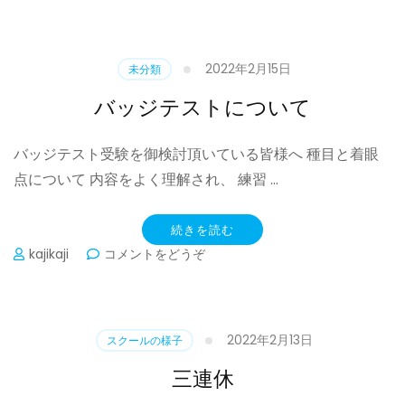
日
の
レ
ッ
2022年2月15日
未分類
ス
ン)
バッジテストについて
バッジテスト受験を御検討頂いている皆様へ 種目と着眼
点について 内容をよく理解され、 練習 …
続きを読む
(バ
kajikaji
コメントをどうぞ
ッ
ジ
テ
ス
2022年2月13日
スクールの様子
ト
に
三連休
つ
い