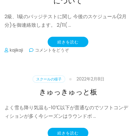
について
2級、1級のバッジテストに関し 今後のスケジュール(2月
分)を御連絡致します。 2/11( …
続きを読む
(レ
kajikaji
コメントをどうぞ
ッ
ス
ン
チ
2022年2月8日
スクールの様子
ェ
ッ
きゅっきゅっと板
ク
に
よく雪も降り気温も−10℃以下が普通なのでソフトコンデ
よ
る
ィションが多く今シーズンはラウンドボ …
バ
ッ
ジ
続きを読む