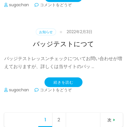
テ
(き
sugachan
コメントをどうぞ
ス
ゅ
ト
っ
に
き
つ
ゅ
2022年2月3日
お知らせ
い
っ
て)
と
バッジテストにつて
板)
バッジテストレッスンチェックについてお問い合わせが増
えておりますが、詳しくは当サイトのバッ …
続きを読む
(バ
sugachan
コメントをどうぞ
ッ
ジ
テ
ス
投
1
固定
2
固定
ト
次
稿
に