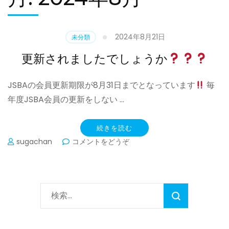
2024年8月21日
未分類
更新されましたでしょうか
JSBAの会員更新期限が8月31日までとなっています
毎
年度JSBA会員の更新をしない …
続きを読む
(更
sugachan
コメントをどうぞ
新
さ
れ
ま
検
し
た
索:
で
し