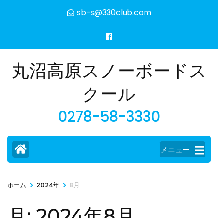
コ
sb-s@330club.com
ン
テ
ン
ツ
丸沼高原スノーボードス
へ
ス
クール
キ
0278-58-3330
ッ
プ
(Enter
メニュー
を
押
す)
>
>
ホーム
2024年
8月
月:
2024年8月