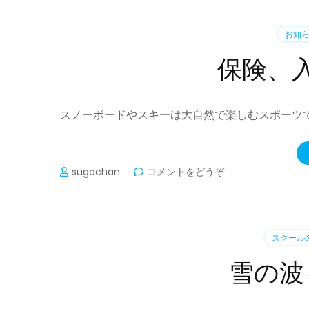
予
感)
お知
保険、
スノーボードやスキーは大自然で楽しむスポーツ
(保
sugachan
コメントをどうぞ
険、
入
っ
て
スクール
ま
す
雪の波
か？)