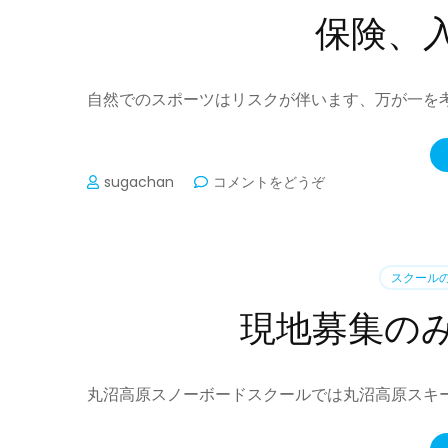
保険、
自然でのスポーツはリスクが伴います、万が一を
(保
sugachan
コメントをどうぞ
険、
入
っ
て
スクール
ま
す
現地募集の
か？)
丸沼高原スノーボードスクールでは丸沼高原スキー