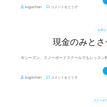
(現
sugachan
コメントをどうぞ
地
募
集
の
お知ら
み
と
現金のみとさ
な
っ
て
お
今シーズン、スノーボードスクールでもレッスン料
り
ま
す)
(現
sugachan
コメントをどうぞ
金
の
み
と
スクール
さ