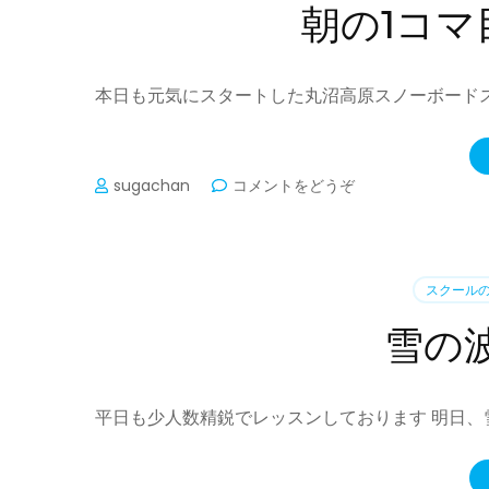
せ
朝の1コマ
て
頂
い
て
本日も元気にスタートした丸沼高原スノーボード
お
り
ま
す)
(朝
sugachan
コメントをどうぞ
の
1
コ
マ
スクール
目
が
雪の
お
勧
め
か
平日も少人数精鋭でレッスンしております 明日、
も…)