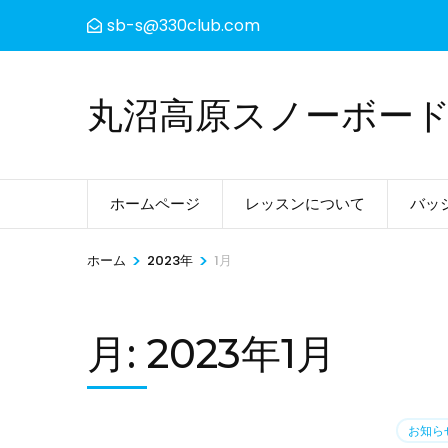
コ
sb-s@330club.com
ン
テ
ン
丸沼高原スノーボー
ツ
へ
ス
ホームページ
レッスンについて
バッ
キ
ッ
>
>
ホーム
2023年
1月
プ
(Enter
を
月:
2023年1月
押
す)
お知ら