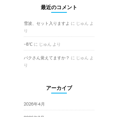
最近のコメント
雪波、セット入りますよ
に
じゅん
よ
り
−8℃
に
じゅん
より
パクさん覚えてますか？
に
じゅん
よ
り
アーカイブ
2026年4月