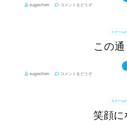
(雪
sugachan
コメントをどうぞ
の
波、
明
日
スクール
で
す)
この通
(こ
sugachan
コメントをどうぞ
の
通
り
最
スクール
高
で
笑顔に
す