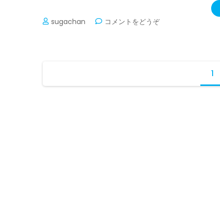
(雪
sugachan
コメントをどうぞ
の
波
も
う
投
少
1
稿
し
ナ
で
す)
ビ
ゲ
ー
シ
ョ
ン