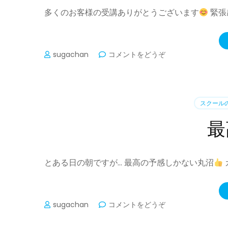
)
多くのお客様の受講ありがとうございます
緊張
(笑
sugachan
コメントをどうぞ
顔
に
な
れ
スクール
た
か
最
な
)
とある日の朝ですが… 最高の予感しかない丸沼
(最
sugachan
コメントをどうぞ
高
の