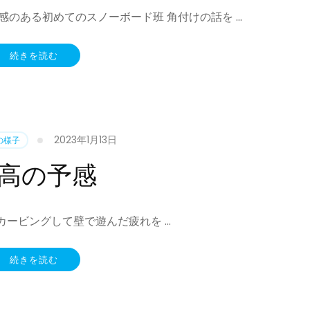
感のある初めてのスノーボード班 角付けの話を …
続きを読む
2023年1月13日
の様子
高の予感
カービングして壁で遊んだ疲れを …
続きを読む