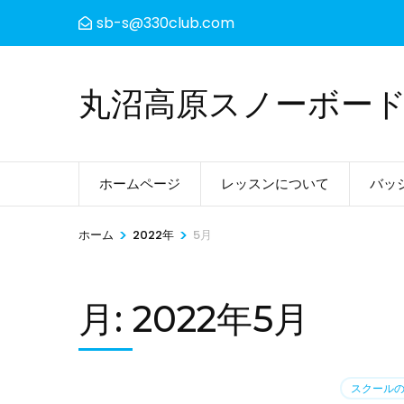
コ
sb-s@330club.com
ン
テ
ン
丸沼高原スノーボー
ツ
へ
ス
ホームページ
レッスンについて
バッ
キ
ッ
>
>
ホーム
2022年
5月
プ
(Enter
を
月:
2022年5月
押
す)
スクール