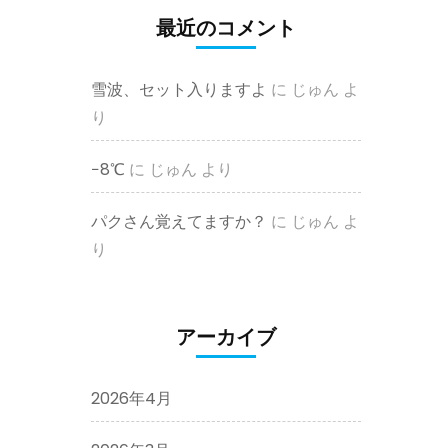
最近のコメント
雪波、セット入りますよ
に
じゅん
よ
り
−8℃
に
じゅん
より
パクさん覚えてますか？
に
じゅん
よ
り
アーカイブ
2026年4月