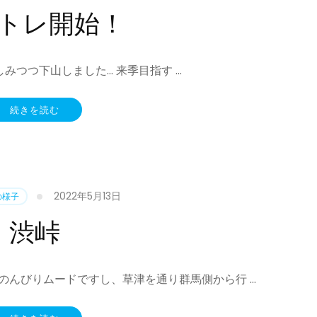
トレ開始！
みつつ下山しました… 来季目指す …
続きを読む
2022年5月13日
の様子
渋峠
のんびりムードですし、草津を通り群馬側から行 …