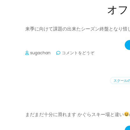
オフ
来季に向けて課題の出来たシーズン終盤となり惜し
(オ
sugachan
コメントをどうぞ
フ
ト
レ
開
スクール
始！)
まだまだ十分に滑れます かぐらスキー場と違い