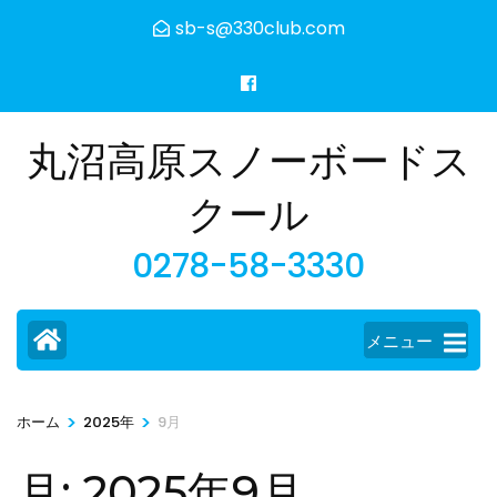
コ
sb-s@330club.com
ン
テ
ン
ツ
丸沼高原スノーボードス
へ
ス
クール
キ
0278-58-3330
ッ
プ
(Enter
メニュー
を
押
す)
>
>
ホーム
2025年
9月
月:
2025年9月