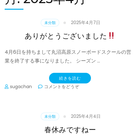
2025年4月7日
未分類
ありがとうございました
4月6日を持ちまして丸沼高原スノーボードスクールの営
業を終了する事になりました。 シーズン …
続きを読む
(あ
sugachan
コメントをどうぞ
り
が
と
う
2025年4月4日
未分類
ご
ざ
春休みですねー
い
ま