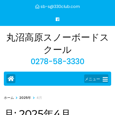
コ
sb-s@330club.com
ン
テ
ン
ツ
丸沼高原スノーボードス
へ
ス
クール
キ
0278-58-3330
ッ
プ
(Enter
メニュー
を
押
す)
>
>
ホーム
2025年
4月
月:
2025年4月