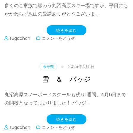
多くのご家族で賑わう丸沼高原スキー場ですが、平日にも
し
た
かかわらず沢山の受講ありがとうございま …
)
続きを読む
(春
sugachan
コメントをどうぞ
休
み
で
す
2025年4月1日
未分類
ね
ー)
雪 ＆ バッジ
丸沼高原スノーボードスクールも残り1週間、4月6日まで
の開校となってまいりました！ バッジ …
続きを読む
(雪
sugachan
コメントをどうぞ