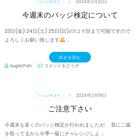
2024年2月22日
バッジテスト
&
今
今週末のバッジ検定について
週
末
23日(金) 24日(土) 25日(日)の1コマ目まで可能ですので
の
バ
よろしくお願い致します
…
ッ
ジ
に
続きを読む
つ
(今
sugachan
コメントをどうぞ
い
週
て)
末
の
バ
2024年2月19日
バッジテスト
ッ
ジ
ご注意下さい
検
定
今週末も多くのバッジ検定が行われましたが、 昔に二級
に
つ
を取ってるから今季一級にチャレンジしよ …
い