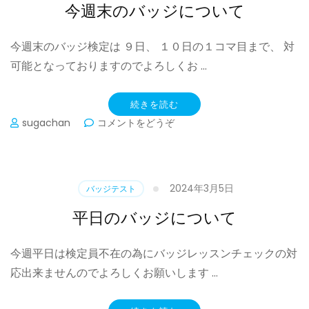
ジ
今週末のバッジについて
に
つ
今週末のバッジ検定は ９日、 １０日の１コマ目まで、 対
い
て)
可能となっておりますのでよろしくお …
続きを読む
(今
sugachan
コメントをどうぞ
週
末
の
バ
2024年3月5日
バッジテスト
ッ
ジ
平日のバッジについて
に
つ
今週平日は検定員不在の為にバッジレッスンチェックの対
い
て)
応出来ませんのでよろしくお願いします …