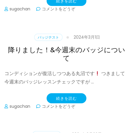
続きを読む
(平
sugachan
コメントをどうぞ
日
の
バ
ッ
2024年3月1日
バッジテスト
ジ
に
降りました！&今週末のバッジについ
つ
て
い
て)
コンディションが復活しつつある丸沼です
つきまして
今週末のバッジレッスンチェックですが …
続きを読む
(降
sugachan
コメントをどうぞ
り
ま
し
た！