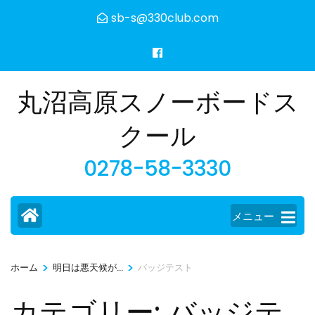
コ
sb-s@330club.com
ン
テ
ン
ツ
丸沼高原スノーボードス
へ
ス
クール
キ
0278-58-3330
ッ
プ
(Enter
メニュー
を
押
す)
>
>
ホーム
明日は悪天候が...
バッジテスト
カテゴリー:
バッジテ