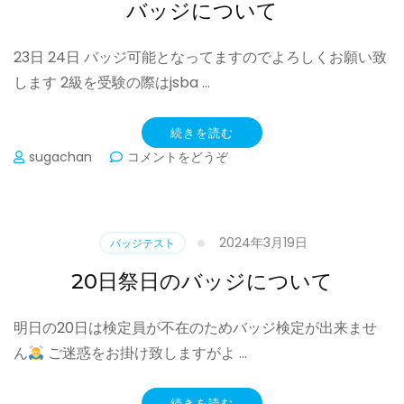
バッジについて
23日 24日 バッジ可能となってますのでよろしくお願い致
します 2級を受験の際はjsba …
続きを読む
(バ
sugachan
コメントをどうぞ
ッ
ジ
に
つ
2024年3月19日
バッジテスト
い
て)
20日祭日のバッジについて
明日の20日は検定員が不在のためバッジ検定が出来ませ
ん
ご迷惑をお掛け致しますがよ …
続きを読む