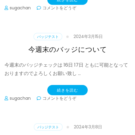
(20
sugachan
コメントをどうぞ
日
祭
日
の
2024年3月15日
バッジテスト
バ
ッ
今週末のバッジについて
ジ
に
今週末のバッジチェックは 16日 17日 ともに可能となって
つ
い
おりますのでよろしくお願い致し …
て)
続きを読む
(今
sugachan
コメントをどうぞ
週
末
の
バ
2024年3月8日
バッジテスト
ッ