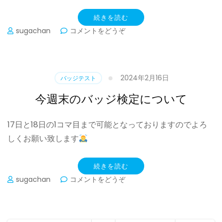
て)
続きを読む
(ご
sugachan
コメントをどうぞ
注
意
下
さ
2024年2月16日
バッジテスト
い)
今週末のバッジ検定について
17日と18日の1コマ目まで可能となっておりますのでよろ
しくお願い致します
続きを読む
(今
sugachan
コメントをどうぞ
週
末
の
バ