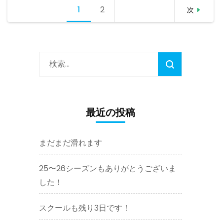
投
1
固定
2
固定
ッ
次
稿
ジ
ナ
検
ペー
ペー
定
ビ
に
ゲ
ジ
ジ
つ
検
ー
い
索:
て)
シ
ョ
ン
最近の投稿
まだまだ滑れます
25〜26シーズンもありがとうございま
した！
スクールも残り3日です！