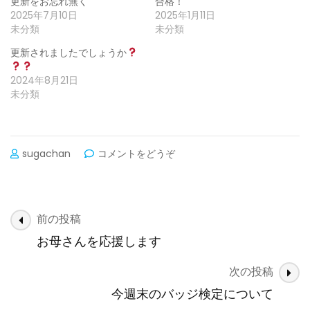
更新をお忘れ無く
合格！
2025年7月10日
2025年1月11日
未分類
未分類
更新されましたでしょうか
2024年8月21日
未分類
(ご
sugachan
コメントをどうぞ
注
意
下
さ
投
前の投稿
い)
稿
お母さんを応援します
ナ
次の投稿
ビ
ゲ
今週末のバッジ検定について