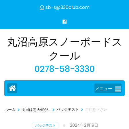
コ
sb-s@330club.com
ン
テ
ン
ツ
丸沼高原スノーボードス
へ
ス
クール
キ
0278-58-3330
ッ
プ
(Enter
メニュー
を
押
す)
>
>
>
ホーム
明日は悪天候が...
バッジテスト
ご注意下さい
2024年2月19日
バッジテスト