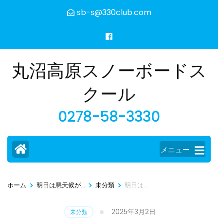
コ
sb-s@330club.com
ン
テ
ン
ツ
丸沼高原スノーボードス
へ
ス
クール
キ
0278-58-3330
ッ
プ
(Enter
メニュー
を
押
す)
>
>
>
ホーム
明日は悪天候が...
未分類
明日は…
2025年3月2日
未分類