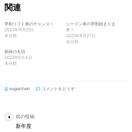
関連
早割リフト券のチャンス！
シーズン券の早割始まりま
2023年10月21日
す！
未分類
2023年8月27日
未分類
新緑の丸沼
2023年6月4日
未分類
(早
sugachan
コメントをどうぞ
割
は
じ
ま
投
前の投稿
り
稿
ま
新年度
す！)