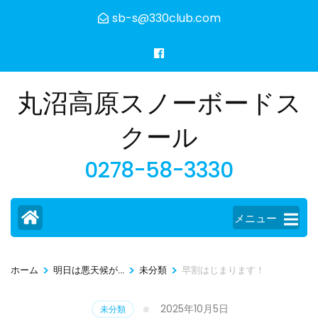
コ
sb-s@330club.com
ン
テ
ン
ツ
丸沼高原スノーボードス
へ
ス
クール
キ
0278-58-3330
ッ
プ
(Enter
メニュー
を
押
す)
>
>
>
ホーム
明日は悪天候が...
未分類
早割はじまります！
2025年10月5日
未分類