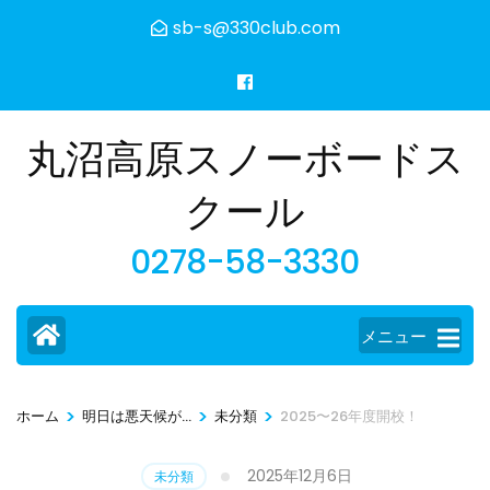
コ
sb-s@330club.com
ン
テ
ン
ツ
丸沼高原スノーボードス
へ
ス
クール
キ
0278-58-3330
ッ
プ
(Enter
メニュー
を
押
す)
>
>
>
ホーム
明日は悪天候が...
未分類
2025〜26年度開校！
2025年12月6日
未分類