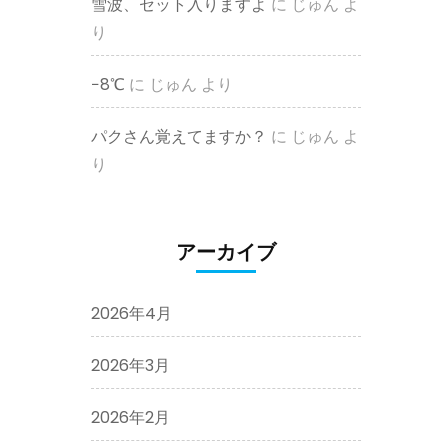
雪波、セット入りますよ
に
じゅん
よ
り
−8℃
に
じゅん
より
パクさん覚えてますか？
に
じゅん
よ
り
アーカイブ
2026年4月
2026年3月
2026年2月