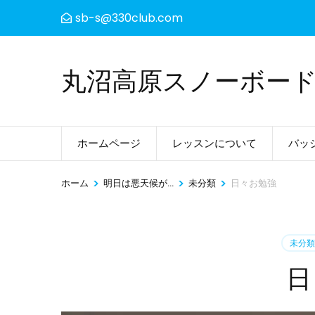
コ
sb-s@330club.com
ン
テ
ン
丸沼高原スノーボー
ツ
へ
ス
ホームページ
レッスンについて
バッ
キ
ッ
>
>
>
ホーム
明日は悪天候が...
未分類
日々お勉強
プ
(Enter
を
未分類
押
す)
日