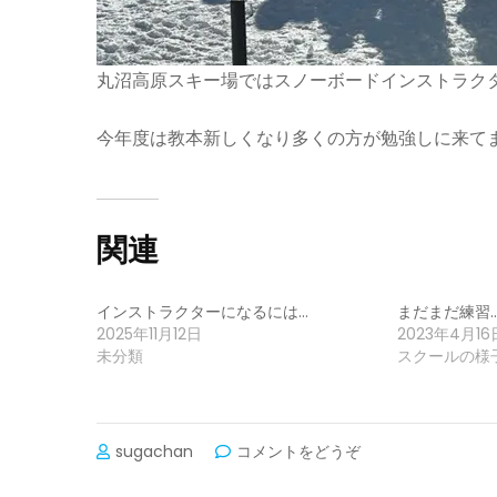
丸沼高原スキー場ではスノーボードインストラク
今年度は教本新しくなり多くの方が勉強しに来て
関連
インストラクターになるには…
まだまだ練習
2025年11月12日
2023年4月16
未分類
スクールの様
(日々
sugachan
コメントをどうぞ
お