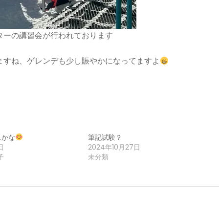
ターの講習会が行われております
ますね、ゲレンデも少し賑やかになってますよ
…かな
筆記試験？
日
2024年10月27日
子
未分類