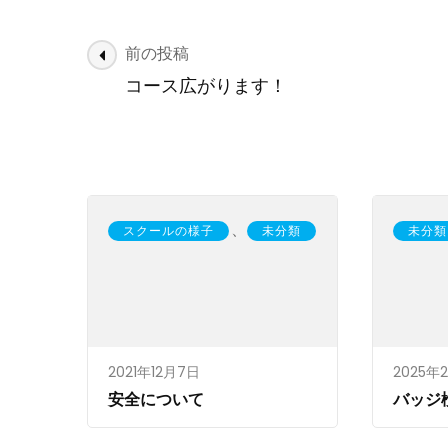
勉
強)
投
前の投稿
稿
コース広がります！
ナ
ビ
ゲ
ー
シ
、
スクールの様子
未分類
未分類
ョ
ン
2021年12月7日
2025年
安全について
バッジ